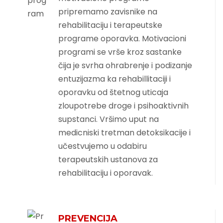
pripremamo zavisnike na
rehabilitaciju i terapeutske
programe oporavka. Motivacioni
programi se vrše kroz sastanke
čija je svrha ohrabrenje i podizanje
entuzijazma ka rehabillitaciji i
oporavku od štetnog uticaja
zloupotrebe droge i psihoaktivnih
supstanci. Vršimo uput na
medicniski tretman detoksikacije i
učestvujemo u odabiru
terapeutskih ustanova za
rehabilitaciju i oporavak.
PREVENCIJA