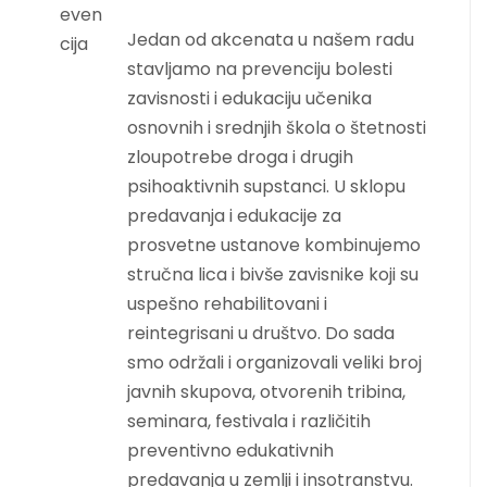
Jedan od akcenata u našem radu
stavljamo na prevenciju bolesti
zavisnosti i edukaciju učenika
osnovnih i srednjih škola o štetnosti
zloupotrebe droga i drugih
psihoaktivnih supstanci. U sklopu
predavanja i edukacije za
prosvetne ustanove kombinujemo
stručna lica i bivše zavisnike koji su
uspešno rehabilitovani i
reintegrisani u društvo. Do sada
smo održali i organizovali veliki broj
javnih skupova, otvorenih tribina,
seminara, festivala i različitih
preventivno edukativnih
predavanja u zemlji i insotranstvu.