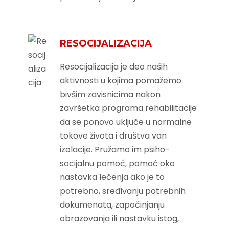
RESOCIJALIZACIJA
Resocijalizacija je deo naših
aktivnosti u kojima pomažemo
bivšim zavisnicima nakon
završetka programa rehabilitacije
da se ponovo uključe u normalne
tokove života i društva van
izolacije. Pružamo im psiho-
socijalnu pomoć, pomoć oko
nastavka lečenja ako je to
potrebno, sređivanju potrebnih
dokumenata, započinjanju
obrazovanja ili nastavku istog,