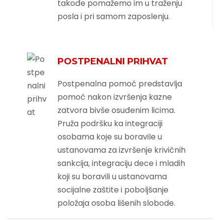
takođe pomažemo im u traženju
posla i pri samom zaposlenju.
POSTPENALNI PRIHVAT
Postpenalna pomoć predstavlja
pomoć nakon izvršenja kazne
zatvora bivše osuđenim licima.
Pruža podršku ka integraciji
osobama koje su boravile u
ustanovama za izvršenje krivičnih
sankcija, integraciju dece i mladih
koji su boravili u ustanovama
socijalne zaštite i poboljšanje
položaja osoba lišenih slobode.