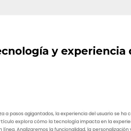
ecnología y experiencia 
za a pasos agigantados, la experiencia del usuario se ha
artículo explora cómo la tecnología impacta en la experie
 línea. Analizaremos la funcionalidad, la personalización 