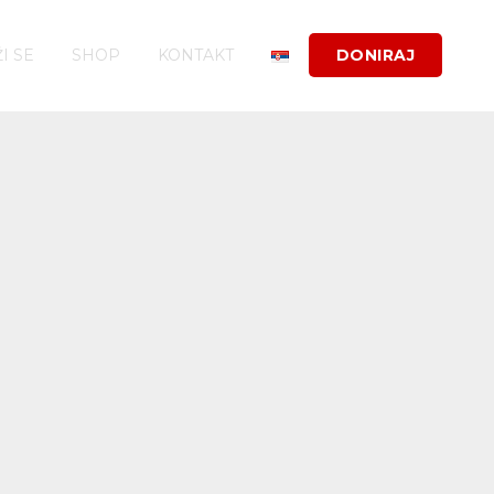
I SE
SHOP
KONTAKT
DONIRAJ