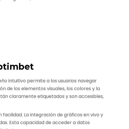
Optimbet
eño intuitivo permite a los usuarios navegar
n de los elementos visuales, los colores y la
stán claramente etiquetados y son accesibles,
facilidad. La integración de gráficos en vivo y
adas. Esta capacidad de acceder a datos