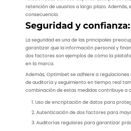
retención de usuarios a largo plazo. Además, 
consecuencia.
Seguridad y confianza:
La seguridad es una de las principales preo
garantizar que la información personal y fina
dos factores son ejemplos de cómo la platafor
en la marca.
Además, Optimbet se adhiere a regulaciones e
de auditoría y seguimiento en tiempo real ta
combinación de estas medidas contribuye a c
Uso de encriptación de datos para proteg
Autenticación de dos factores para mayo
Auditorías regulares para garantizar prác