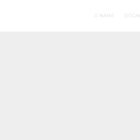
O NAMA
DOGAĐ