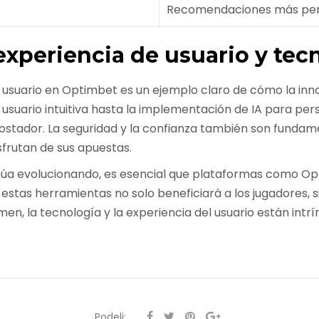
Recomendaciones más pers
experiencia de usuario y te
l usuario en Optimbet es un ejemplo claro de cómo la inn
e usuario intuitiva hasta la implementación de IA para pe
postador. La seguridad y la confianza también son funda
sfrutan de sus apuestas.
inúa evolucionando, es esencial que plataformas como O
stas herramientas no solo beneficiará a los jugadores, s
, la tecnología y la experiencia del usuario están intrí
Podeli: