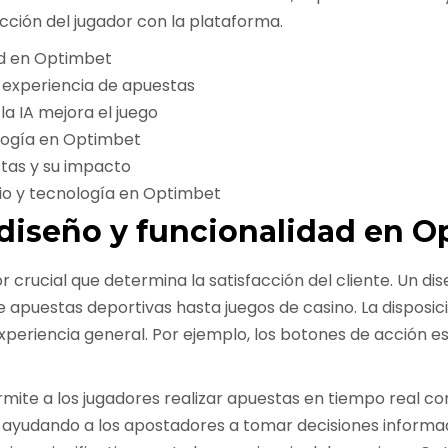
cción del jugador con la plataforma.
dad en Optimbet
a experiencia de apuestas
a IA mejora el juego
ología en Optimbet
tas y su impacto
rio y tecnología en Optimbet
: diseño y funcionalidad en 
r crucial que determina la satisfacción del cliente. Un dis
 apuestas deportivas hasta juegos de casino. La disposició
xperiencia general. Por ejemplo, los botones de acción e
ite a los jugadores realizar apuestas en tiempo real con 
, ayudando a los apostadores a tomar decisiones inform