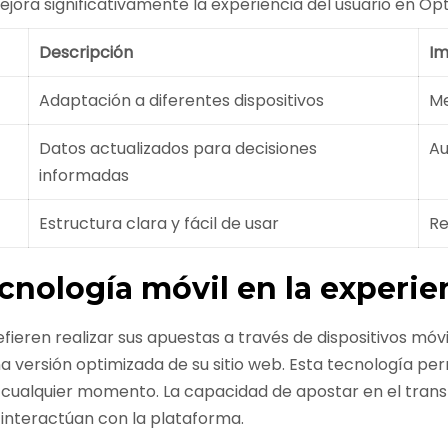
jora significativamente la experiencia del usuario en Op
Descripción
Im
Adaptación a diferentes dispositivos
Me
Datos actualizados para decisiones
Au
informadas
Estructura clara y fácil de usar
Re
ecnología móvil en la experi
refieren realizar sus apuestas a través de dispositivos mó
a versión optimizada de su sitio web. Esta tecnología per
en cualquier momento. La capacidad de apostar en el tran
 interactúan con la plataforma.