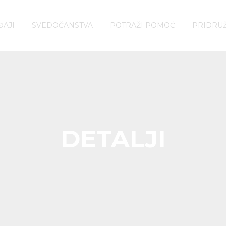
AJI
SVEDOČANSTVA
POTRAŽI POMOĆ
PRIDRUŽ
DETALJI