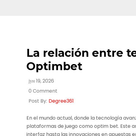
La relación entre t
Optimbet
јун 19, 2026
0 Comment
Post By:
Degree361
En el mundo actual, donde la tecnología avan
plataformas de juego como
optim bet
. Este 
interfaz hasta las innovaciones en apuestas en