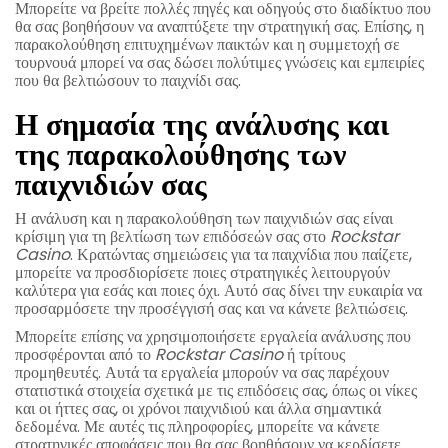
Μπορείτε να βρείτε πολλές πηγές και οδηγούς στο διαδίκτυο που
θα σας βοηθήσουν να αναπτύξετε την στρατηγική σας. Επίσης, η
παρακολούθηση επιτυχημένων παικτών και η συμμετοχή σε
τουρνουά μπορεί να σας δώσει πολύτιμες γνώσεις και εμπειρίες
που θα βελτιώσουν το παιχνίδι σας.
Η σημασία της ανάλυσης και
της παρακολούθησης των
παιχνιδιών σας
Η ανάλυση και η παρακολούθηση των παιχνιδιών σας είναι
κρίσιμη για τη βελτίωση των επιδόσεών σας στο
Rockstar
Casino
. Κρατώντας σημειώσεις για τα παιχνίδια που παίζετε,
μπορείτε να προσδιορίσετε ποιες στρατηγικές λειτουργούν
καλύτερα για εσάς και ποιες όχι. Αυτό σας δίνει την ευκαιρία να
προσαρμόσετε την προσέγγισή σας και να κάνετε βελτιώσεις.
Μπορείτε επίσης να χρησιμοποιήσετε εργαλεία ανάλυσης που
προσφέρονται από το
Rockstar Casino
ή τρίτους
προμηθευτές. Αυτά τα εργαλεία μπορούν να σας παρέχουν
στατιστικά στοιχεία σχετικά με τις επιδόσεις σας, όπως οι νίκες
και οι ήττες σας, οι χρόνοι παιχνιδιού και άλλα σημαντικά
δεδομένα. Με αυτές τις πληροφορίες, μπορείτε να κάνετε
στρατηγικές αποφάσεις που θα σας βοηθήσουν να κερδίσετε