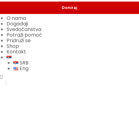
Doniraj
O nama
Događaji
Svedočanstva
Potraži pomoć
Pridruži se
Shop
Kontakt
SRB
Eng