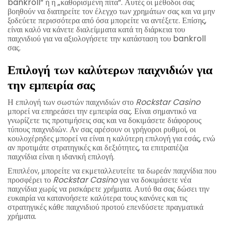
bankroll“ ή η „καθορισμένη πίτα“. Αυτές οι μέθοδοι σας
βοηθούν να διατηρείτε τον έλεγχο των χρημάτων σας και να μην
ξοδεύετε περισσότερα από όσα μπορείτε να αντέξετε. Επίσης,
είναι καλό να κάνετε διαλείμματα κατά τη διάρκεια του
παιχνιδιού για να αξιολογήσετε την κατάσταση του bankroll
σας.
Επιλογή των καλύτερων παιχνιδιών για
την εμπειρία σας
Η επιλογή των σωστών παιχνιδιών στο
Rockstar Casino
μπορεί να επηρεάσει την εμπειρία σας. Είναι σημαντικό να
γνωρίζετε τις προτιμήσεις σας και να δοκιμάσετε διάφορους
τύπους παιχνιδιών. Αν σας αρέσουν οι γρήγοροι ρυθμοί, οι
κουλοχέρηδες μπορεί να είναι η καλύτερη επιλογή για εσάς, ενώ
αν προτιμάτε στρατηγικές και δεξιότητες, τα επιτραπέζια
παιχνίδια είναι η ιδανική επιλογή.
Επιπλέον, μπορείτε να εκμεταλλευτείτε τα δωρεάν παιχνίδια που
προσφέρει το
Rockstar Casino
για να δοκιμάσετε νέα
παιχνίδια χωρίς να ρισκάρετε χρήματα. Αυτό θα σας δώσει την
ευκαιρία να κατανοήσετε καλύτερα τους κανόνες και τις
στρατηγικές κάθε παιχνιδιού προτού επενδύσετε πραγματικά
χρήματα.