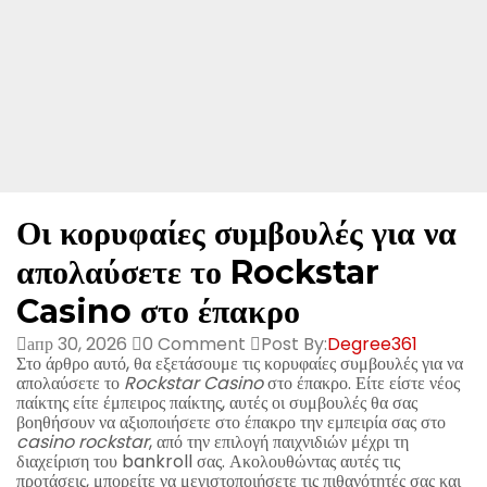
Οι κορυφαίες συμβουλές για να
απολαύσετε το Rockstar
Casino στο έπακρο
апр 30, 2026
0 Comment
Post By:
Degree361
Στο άρθρο αυτό, θα εξετάσουμε τις κορυφαίες συμβουλές για να
απολαύσετε το
Rockstar Casino
στο έπακρο. Είτε είστε νέος
παίκτης είτε έμπειρος παίκτης, αυτές οι συμβουλές θα σας
βοηθήσουν να αξιοποιήσετε στο έπακρο την εμπειρία σας στο
casino rockstar
, από την επιλογή παιχνιδιών μέχρι τη
διαχείριση του bankroll σας. Ακολουθώντας αυτές τις
προτάσεις, μπορείτε να μεγιστοποιήσετε τις πιθανότητές σας και