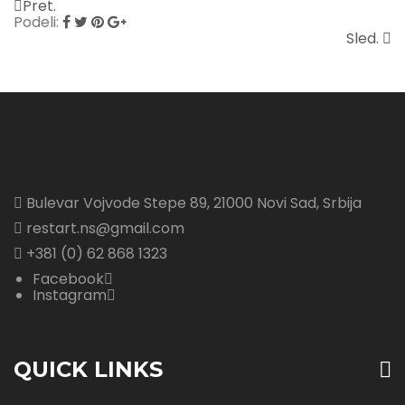
Pret.
Podeli:
Sled.
Bulevar Vojvode Stepe 89, 21000 Novi Sad, Srbija
restart.ns@gmail.com
+381 (0) 62 868 1323
Facebook
Instagram
QUICK LINKS